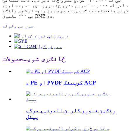
یې له ۱۲۰،۰۰۰ مربع مترو څخه ډیر دی، د ساختماني
ساحې له ۱۰۰،۰۰۰ مربع مترو څخه ډیر دی، د سیمه ایزو
کراس صنعت تصدیو ګروپونه دي، ټول راجستر شوی پانګه
یې ۲۰۰ ملیون RMB ده.
نور یی ولوله
ځانګړی شوی
محصولات
د PE او PVDF کوټینګ ACP
رنګین فلورو کاربن المونیم مرکب
پینل