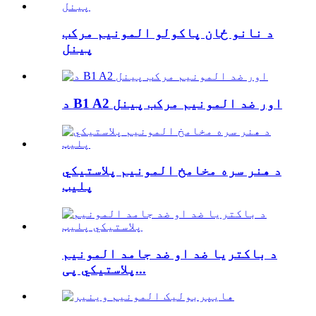
د نانو ځان پاکولو المونیم مرکب
پینل
د B1 A2 اور ضد المونیم مرکب پینل
د هنر سره مخامخ المونیم پلاستيکي
پلیټ
د باکتریا ضد او ضد جامد المونیم
پلاستيکي پی...