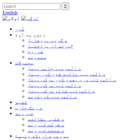
English
کور
زموږ په اړه
د ګروپ پروفایل
څېړنه او پراختیا
شوروم
سندونه
محصولات
د المونیم جامد پینل
د المونیم نالیه شوی کور پینل
د المونیم درې بعدي کور مرکب پینل
د المونیم مرکب پینل
د المونیم شاتو مرکب پینل
د المونیم کویلونه
قضیه
د رنګ چارټ
خبرونه
د قضیې مطالعه
د شرکت خبرونه
د صنعت خبرونه
موږ سره اړیکه ونیسئ