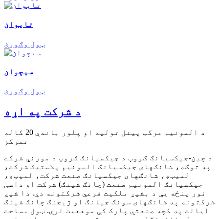
تایوان
ټول وګورئ
سیچوان
ټول وګورئ
د شرکت په اړه
د المونیم مرکب پینل تولید او پلور باندې 20 کاله
تمرکز
د چین-جیکسیانګ ګروپ د جیکسیانګ ګروپ د مورني شرکت
په توګه، شانګهای جیکسیانګ المونیم پلاستیک شرکت،
لمیټډ، شانګهای جیکسیانګ صنعت شرکت، لمیټډ،
جیکسیانګ المونیم صنعت (چانګ شینګ) شرکت او داسې
نور پنځه یې د بشپړ ملکیت فرعي شرکتونه دي. دا شپږ
شرکتونه په شانګهای سونګ جیانګ او ژیجنګ چانګ شینګ
ایالت په کچه صنعتي پارک کې موقعیت لري. ټول مساحت