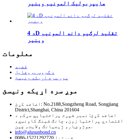
هایپربولیک المونیم وینیر
د 4D تقلید لرګیو دانه المونیم
وینیر
معلومات
قضیه
د ګروپ پروفایل
موږ سره اړیکه ونیسئ
موږ سره اړیکه ونیسئ
اضافه کړئ: No.2188,Songzheng Road, Songjiang
District,Shanghai, China 201604
اضافه کړئ: نمبر شپږم پراختیایي سړک، د
اقتصادي پراختیا زون، چانګ شینګ کاونټي،
هوژو ښار، ژیجیانګ ولایت، چین.
info@alusunbond.cn
0086-15221292720 خبرتیا