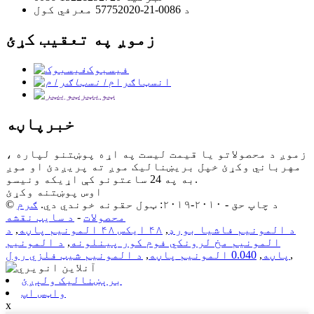
د 0086-21-57752020 معرفي کول
زموږ په تعقیب کړئ
فیسبوک
انسټاګرام
ټویټر
خبرپاڼه
زموږ د محصولاتو یا قیمت لیست په اړه پوښتنو لپاره ،
مهرباني وکړئ خپل بریښنالیک موږ ته پریږدئ او موږ
به په 24 ساعتونو کې اړیکه ونیسو.
اوس پوښتنه وکړئ
© د چاپ حق - ۲۰۱۰-۲۰۱۹: ټول حقونه خوندي دي.
ګرم
محصولات
-
د سایټ نقشه
د المونیم فاشیا بورډ
,
۴۸ ایکس ۴۸ المونیم پاڼه
,
د
المونیم مخ لرونکي فوم کور پینلونه
,
د المونیم
,
پاڼه
,
0.040 المونیم پاڼه
,
د المونیم شیټ فلزي رول
برېښنالیک ولېږئ
واټس اپ
x