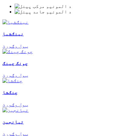
نينګشيا
ټول وګورئ
چونګ چینګ
ټول وګورئ
چنګشا
ټول وګورئ
تیانجین
ټول وګورئ