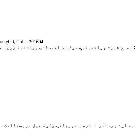
اضافه کړئ:  China 201604