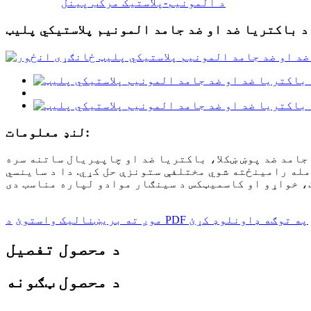
د المونیم-پلاستیک مرکب پینل
د باکتریا ضد او ضد جامد المونیم پلاستيکي پلیټ
لنډ معلومات:
 جامد ضد پوښ ښکلا، باکتریا ضد او چاپیریال ساتنه سره
مله رامینځته شوي مختلفې ستونزې حل کړي. دا د ساینسي
د PDF په توګه ډاونلوډ کړئ
موږ ته بریښنالیک واستوئ
د محصول تفصیل
د محصول ټګونه