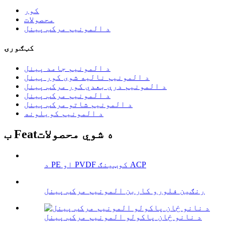
کور
محصولات
د المونیم مرکب پینل
کټګورۍ
د المونیم جامد پینل
د المونیم نالیه شوی کور پینل
د المونیم درې بعدي کور مرکب پینل
د المونیم مرکب پینل
د المونیم شاتو مرکب پینل
د المونیم کویلونه
ب Featه شوي محصولات
د PE او PVDF کوټینګ ACP
رنګین فلورو کاربن المونیم مرکب پینل
د نانو ځان پاکولو المونیم مرکب پینل