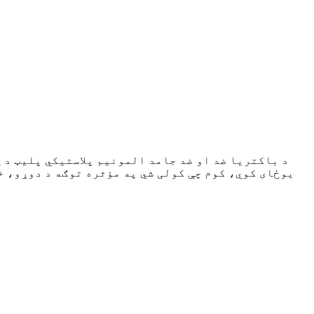
د باکتریا ضد او ضد جامد المونیم پلاستيکي پلیټ د 
یوځای کوي، کوم چې کولی شي په مؤثره توګه د دوړو، خ