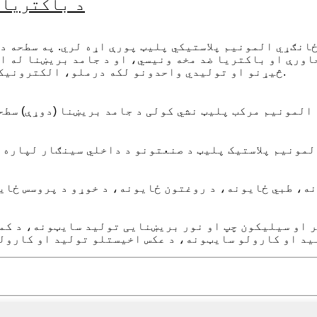
د باکتریا 
ځانګړي المونیم پلاستيکي پلیټ پورې اړه لري. په سطحه د
اورې او باکتریا ضد مخه ونیسي، او د جامد بریښنا له ا
څیړنو او تولیدي واحدونو لکه درملو، الکترونیک، خواړو او کاسمیټکس د سینګار موادو لپاره مناسب دی.
لمونیم پلاستیک پلیټ د صنعتونو د داخلي سینګار لپاره 
نه، طبي ځایونه، د روغتون ځایونه، د خوړو د پروسس ځا
 او سیلیکون چپ او نور بریښنایی تولید سایټونه، د ک
د او کارولو سایټونه، د عکس اخیستلو تولید او کارول