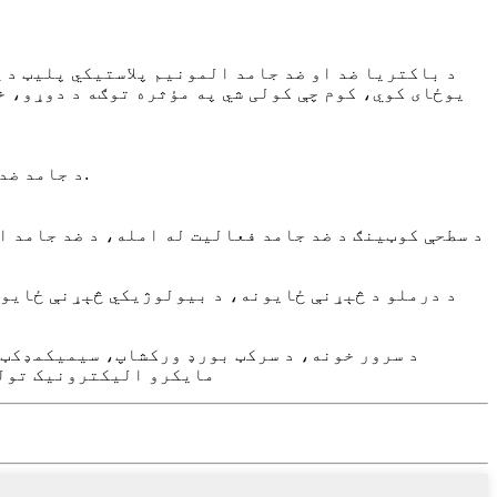
د باکتریا ضد او ضد جامد المونیم پلاستيکي پلیټ د 
یوځای کوي، کوم چې کولی شي په مؤثره توګه د دوړو، خ
د جامد ضد المونیم مرکب پلیټ نشي کولی د جامد بریښنا (دوړې) سطحې سره وصل شي، یو خوندي (پاک) چاپیریال رامینځته کوي.
د سطحې کوټینګ د ضد جامد فعالیت له امله، د ضد جامد ا
د درملو د څېړنې ځایونه، د بیولوژیکي څېړنې ځایو
د سرور خونه، د سرکټ بورډ ورکشاپ، سیمیکمډکټر
مایکرو الیکترونیک تولی