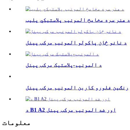
د هنر سره مخامخ المونیم پلاستيکي پلیټ
د نانو ځان پاکولو المونیم مرکب پینل
د المونیم-پلاستیک مرکب پینل
رنګین فلورو کاربن المونیم مرکب پینل
د B1 A2 اور ضد المونیم مرکب پینل
معلومات