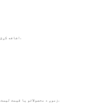
اضافه کړئ: نمبر شپږم پراختیایي سړک، د اقتصادي پراختیا زون، چانګ شینګ کاونټي، هوژو ښار، ژیجیانګ ولایت، چین.
زموږ د محصولاتو یا قیمت لیست په اړه پوښتنو لپاره ، مهرباني وکړئ خپل بریښنالیک موږ ته پریږدئ او موږ به په 24 ساعتونو کې اړیکه ونیسو.