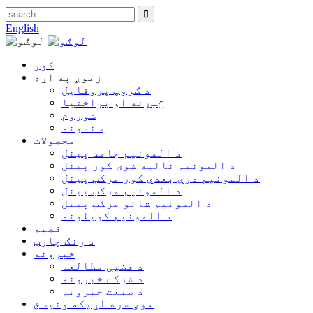
English
کور
زموږ په اړه
د ګروپ پروفایل
څېړنه او پراختیا
شوروم
سندونه
محصولات
د المونیم جامد پینل
د المونیم نالیه شوی کور پینل
د المونیم درې بعدي کور مرکب پینل
د المونیم مرکب پینل
د المونیم شاتو مرکب پینل
د المونیم کویلونه
قضیه
د رنګ چارټ
خبرونه
د قضیې مطالعه
د شرکت خبرونه
د صنعت خبرونه
موږ سره اړیکه ونیسئ