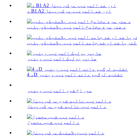
د B1 A2 اور ضد المونیم مرکب پینل
د هنر سره مخامخ المونیم پلاستيکي پلیټ
کتریا ضد او ضد جامد المونیم پلاستيکي پلیټ
هایپربولیک المونیم وینیر
د 4D تقلید لرګیو دانه المونیم وینیر
سوراخ شوی المونیم وینیر
د المونیم نالیه شوی مرکب پینل
د المونیم شیټ محصول