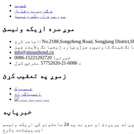
قضیه
د ګروپ پروفایل
موږ سره اړیکه ونیسئ
موږ سره اړیکه ونیسئ
No.2188,Songzheng Road, Songjiang District,Shanghai,
info@alusunbond.cn
0086-15221292720 خبرتیا
د 0086-21-57752020 معرفي کول
زموږ په تعقیب کړئ
فیسبوک
انسټاګرام
ټویټر
خبرپاڼه
اوس پوښتنه وکړئ