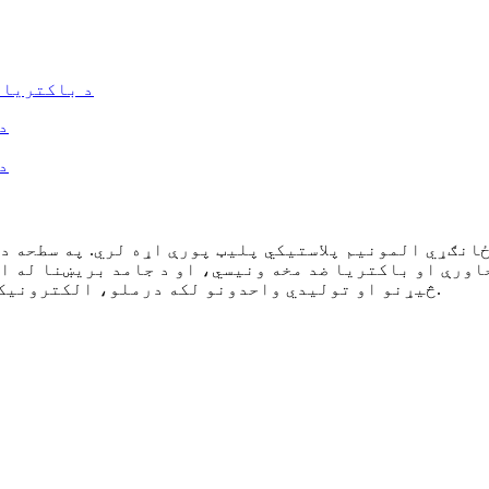
ځانګړي المونیم پلاستيکي پلیټ پورې اړه لري. په سطحه د
اورې او باکتریا ضد مخه ونیسي، او د جامد بریښنا له ا
څیړنو او تولیدي واحدونو لکه درملو، الکترونیک، خواړو او کاسمیټکس د سینګار موادو لپاره مناسب دی.