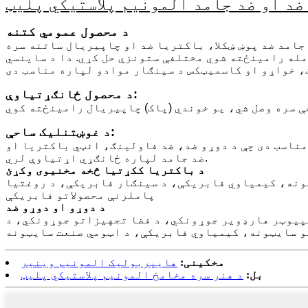
ضد او ضد جامد المونیم پلاستيکي پلیټ
د محصول عمومي کتنه
 جامد ضد پوښ ښکلا، باکتریا ضد او چاپیریال ساتنه سره
مله رامینځته شوي مختلفې ستونزې حل کړي. دا د ساینسي
د محصول ځانګړتیاوې:
د غوښتنلیک ساحې:
مناسب دی چې د دوړو ضد، ضد فاولینګ، انټي باکتریا او
ضد جامد لپاره ځانګړي اړتیاوې لري.
د باکتریا ککړتیا څخه مخنیوی وکړئ
یونه، کیمیاوي فابریکې، د سينګار فابریکې، د روغتیا
پاملرنې محصولاتو فابریکې
د دوړو او دوړو ضد
مپیوټر هارډویر جوړونکي، د فضا تجهیزاتو جوړونکي، د
و سایټونه، کیمیاوي فابریکې، د اټومي صنعت سایټونه
مخکینی:
هایپربولیک المونیم وینیر
بل:
د هنر سره مخامخ المونیم پلاستيکي پلیټ