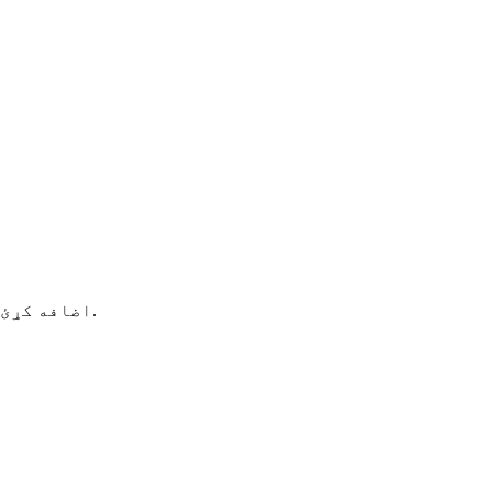
اضافه کړئ: نمبر شپږم پراختیایي سړک، د اقتصادي پراختیا زون، چانګ شینګ کاونټي، هوژو ښار، ژیجیانګ ولایت، چین.