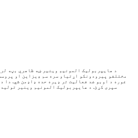
د هایپربولیک المونیم وینیر ښه ظاهري بڼه لري
مختلفو پیرودونکو اړتیاو سره سم ډیزاین او پروسس 
غوره د اوبو ضد فعالیت تر ډیره حده ډاډمن شي. دا د
سپری کړئ. د هایپربولیک المونیم وینیر تولید 