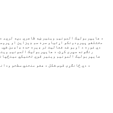
د هایپربولیک المونیم وینیر ښه ظاهري بڼه لري، دا
مختلفو پیرودونکو اړتیاو سره سم ډیزاین او پروسس 
دې غوره د اوبو ضد فعالیت تر ډیره حده ډاډمن شي. 
رنګونه سپری کړئ. د هایپربولیک المونیم وینی
هایپربولیک المونیم وینیر قوي تخنیکي مینځپانګه 
د دې ځانګړی قوس شکل د هغو منحني سطحو ودان