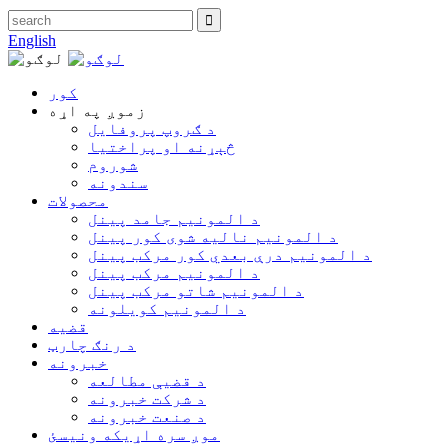
English
کور
زموږ په اړه
د ګروپ پروفایل
څېړنه او پراختیا
شوروم
سندونه
محصولات
د المونیم جامد پینل
د المونیم نالیه شوی کور پینل
د المونیم درې بعدي کور مرکب پینل
د المونیم مرکب پینل
د المونیم شاتو مرکب پینل
د المونیم کویلونه
قضیه
د رنګ چارټ
خبرونه
د قضیې مطالعه
د شرکت خبرونه
د صنعت خبرونه
موږ سره اړیکه ونیسئ