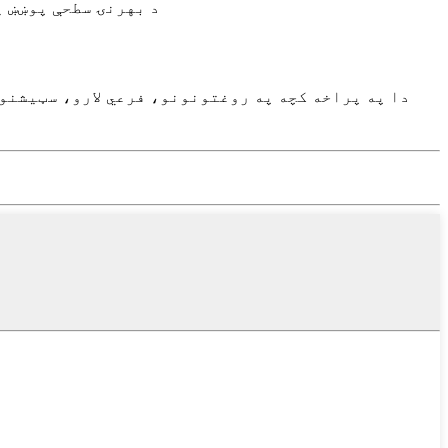
۷. د بهرنۍ سطحې پوښ
دا په پراخه کچه په روغتونونو، فرعي لارو، سټیشنو