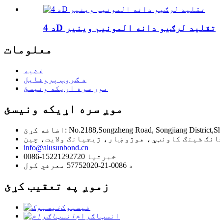
د 4D تقلید لرګیو دانه المونیم وینیر
معلومات
قضیه
د ګروپ پروفایل
موږ سره اړیکه ونیسئ
موږ سره اړیکه ونیسئ
No.2188,Songzheng Road, Songjiang District,Shanghai,
info@alusunbond.cn
0086-15221292720 خبرتیا
د 0086-21-57752020 معرفي کول
زموږ په تعقیب کړئ
فیسبوک
انسټاګرام