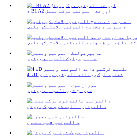
د B1 A2 اور ضد المونیم مرکب پینل
د هنر سره مخامخ المونیم پلاستيکي پلیټ
کتریا ضد او ضد جامد المونیم پلاستيکي پلیټ
هایپربولیک المونیم وینیر
د 4D تقلید لرګیو دانه المونیم وینیر
سوراخ شوی المونیم وینیر
د المونیم نالیه شوی مرکب پینل
د المونیم شیټ محصول