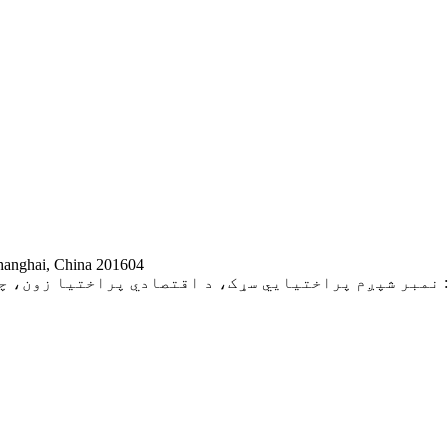
اضافه کړئ:  China 201604