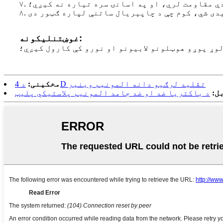
دې مقاومت لري، او په اسانۍ سره تیاره نه کیږي؛
غوښتنلیکونه:
وړ پوړو هوټلونو لابیونو او نورو کې کارول کیږي؛
د 4D تقلید لرګیو دانه المونیم وینیر
مخکینی:
ل:
د باکتریا ضد او ضد جامد المونیم پلاستيکي پلیټ