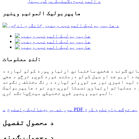
د المونیم-پلاستیک مرکب پینل
هایپربولیک المونیم وینیر
لنډ معلومات:
اني ګوند د شخصي ساختماني اړتیاو پوره کولو لپاره د
 د اوبو ضد او سیل کولو درملنه غوره کوي، ترڅو د هغې
د لید اغیزې نور هم لوړولو لپاره د رنګ مختلف رنګونه
 د عملیاتو اړتیاوې نسبتا لوړې دي، نو د هایپربولیک
المونیم وینیر قوي تخنیکي مینځپانګه لري.
د PDF په توګه ډاونلوډ کړئ
موږ ته بریښنالیک واستوئ
د محصول تفصیل
د محصول ټګونه