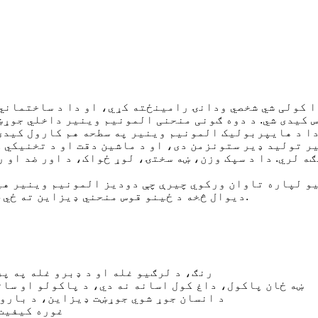
 کولی شي شخصي ودانۍ رامینځته کړي، او دا د ساختماني
کیدی شي. د دوه ګونی منحنی المونیم وینیر داخلي جوړښت
دا د هایپربولیک المونیم وینیر په سطحه هم کارول کیدی
ر تولید ډیر ستونزمن دی، او د ماشین دقت او د تخنیکي 
لري. دا د سپک وزن، ښه سختۍ، لوړ ځواک، د اور ضد او ر
یو لپاره تاوان ورکوي چیرې چې دودیز المونیم وینیر هیڅ
دیوال څخه د ځینو قوس منحني ډیزاین ته ځي، دا د انعطاف وړ او بدلون وړ هنري فضا روښانه کوي.
۳. رنګ، د لرګیو غله او د ډبرو غله په
۴. ښه ځان پاکول، داغ کول اسانه نه دي، د پاکولو او س
5. د انسان جوړ شوي جوړښت ډیزاین، د بار
۶. غوره کیف