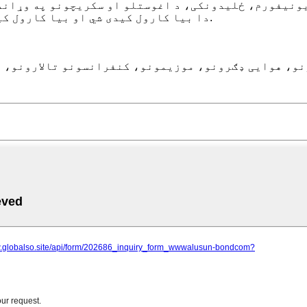
ښ یونیفورم، ځلیدونکی، د اغوستلو او سکریچونو په وړان
۸. دا بیا کارول کیدی شي او بیا کارول کیدی شي، کوم چې د چاپیریال ساتنې لپاره ګټور دی.
نو، هوایی ډګرونو، موزیمونو، کنفرانسونو تالارونو، ل
ب