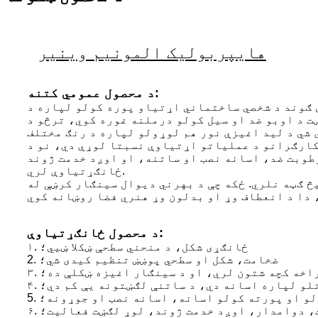
هایپربولیک المونیم وینیر
د محصول عمومي کتنه:
 ګوند د شخصي ساختماني اړتیاو پوره کولو لپاره د
 د اوبو ضد او سیل کولو درملنه غوره کوي، ترڅو د
 شي د لید اغیزې نور هم لوړولو لپاره د رنګ مختلف
کارګرانو د عملیاتو اړتیاوې نسبتا لوړې دي، نو د
طوبت ضد، اسانه نصب او ساتنه، او اوږد خدمت ژوند
ځانګړتیاوې لري.
 ګټه نلري. ځکه چې د بهرني دیوال سینګار کرښې له
د محصول ځانګړتیاوې:
۱. ځانګړی شکل، د منحني سطحې ښکلا ښیي؛
2. ضخامت، شکل او سطحي پوښښ تنظیم کیدی شي؛
 پراخه کچه شتون لري، او د سینګار اغیزه ښکلې ده؛
اتلو لپاره اسانه دي، د ساتنې لګښتونه یې کم دي؛
ولو او پورته کولو اسانه، اسانه نصب او جوړونه؛
یت، دوامدار، اوږد خدمت ژوند، لوړ لګښت فعالیت؛