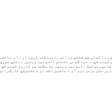
، دا کولی شي شخصي ودانۍ رامینځته کړي، او دا د ساختم
کیدی شي. د دوه ګونی منحنی المونیم وینیر داخلي جوړښت
 هایپربولیک المونیم وینیر په سطحه هم کارول کیدی شي 
ډیر ستونزمن دی، او د ماشین دقت او د تخنیکي کارګرانو