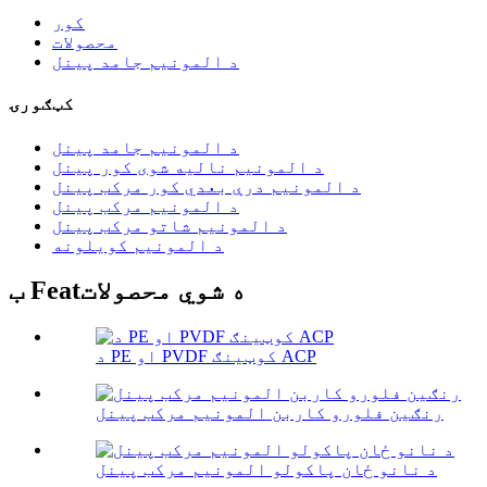
کور
محصولات
د المونیم جامد پینل
کټګورۍ
د المونیم جامد پینل
د المونیم نالیه شوی کور پینل
د المونیم درې بعدي کور مرکب پینل
د المونیم مرکب پینل
د المونیم شاتو مرکب پینل
د المونیم کویلونه
ب Featه شوي محصولات
د PE او PVDF کوټینګ ACP
رنګین فلورو کاربن المونیم مرکب پینل
د نانو ځان پاکولو المونیم مرکب پینل