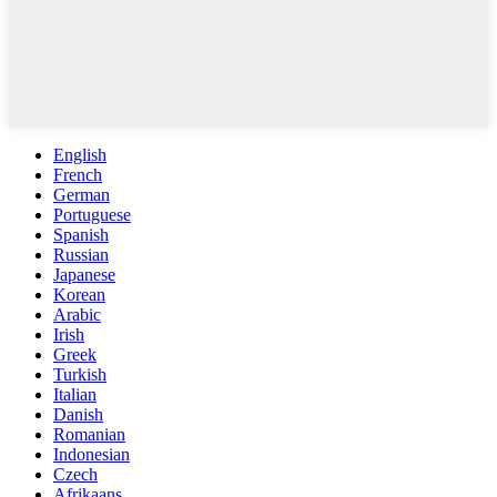
English
French
German
Portuguese
Spanish
Russian
Japanese
Korean
Arabic
Irish
Greek
Turkish
Italian
Danish
Romanian
Indonesian
Czech
Afrikaans