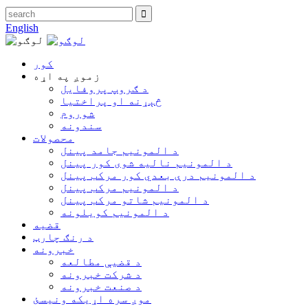
English
کور
زموږ په اړه
د ګروپ پروفایل
څېړنه او پراختیا
شوروم
سندونه
محصولات
د المونیم جامد پینل
د المونیم نالیه شوی کور پینل
د المونیم درې بعدي کور مرکب پینل
د المونیم مرکب پینل
د المونیم شاتو مرکب پینل
د المونیم کویلونه
قضیه
د رنګ چارټ
خبرونه
د قضیې مطالعه
د شرکت خبرونه
د صنعت خبرونه
موږ سره اړیکه ونیسئ