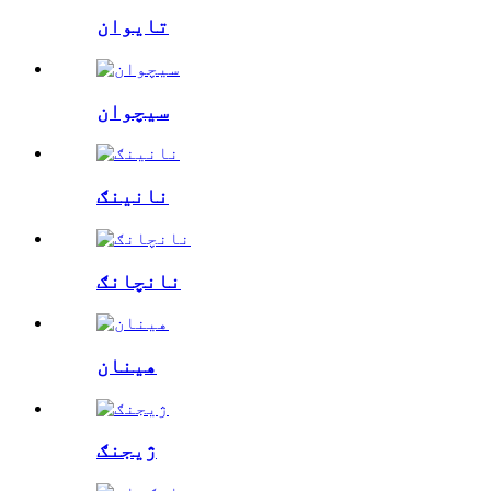
تایوان
سیچوان
نانینګ
نانچانګ
هینان
ژیجنګ