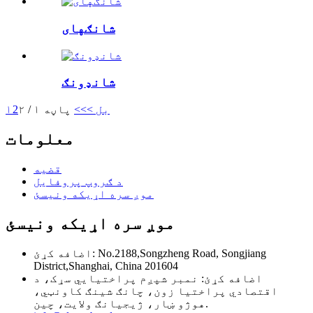
شانګهای
شانډونګ
بل >
>>
پاڼه ۱ / ۲
2
۱
معلومات
قضیه
د ګروپ پروفایل
موږ سره اړیکه ونیسئ
موږ سره اړیکه ونیسئ
اضافه کړئ: No.2188,Songzheng Road, Songjiang
District,Shanghai, China 201604
اضافه کړئ: نمبر شپږم پراختیایي سړک، د
اقتصادي پراختیا زون، چانګ شینګ کاونټي،
هوژو ښار، ژیجیانګ ولایت، چین.