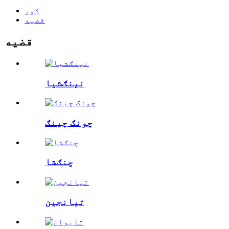
کور
قضیه
قضیه
نينګشيا
چونګ چینګ
چنګشا
تیانجین