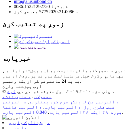
info@alusunbond.cn
0086-15221292720 خبرتیا
د 0086-21-57752020 معرفي کول
زموږ په تعقیب کړئ
فیسبوک
انسټاګرام
ټویټر
خبرپاڼه
زموږ د محصولاتو یا قیمت لیست په اړه پوښتنو لپاره ،
مهرباني وکړئ خپل بریښنالیک موږ ته پریږدئ او موږ
به په 24 ساعتونو کې اړیکه ونیسو.
اوس پوښتنه وکړئ
© د چاپ حق - ۲۰۱۰-۲۰۱۹: ټول حقونه خوندي دي.
ګرم
محصولات
-
د سایټ نقشه
د المونیم مخ لرونکي فوم کور پینلونه
,
د المونیم
شیټ فلزي رول
,
د المونیم پاڼه
,
د المونیم فاشیا
,
بورډ
,
۴۸ ایکس ۴۸ المونیم پاڼه
,
0.040 المونیم پاڼه
برېښنالیک ولېږئ
واټس اپ