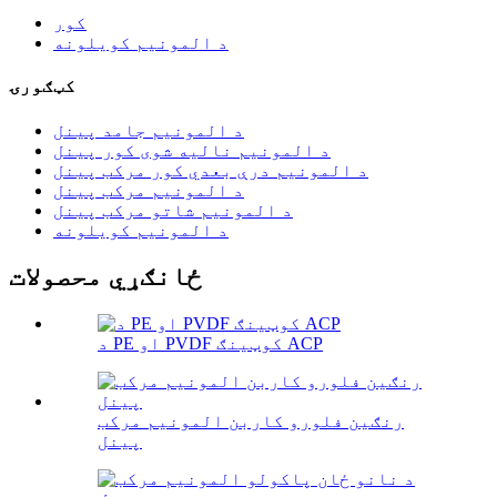
کور
د المونیم کویلونه
کټګورۍ
د المونیم جامد پینل
د المونیم نالیه شوی کور پینل
د المونیم درې بعدي کور مرکب پینل
د المونیم مرکب پینل
د المونیم شاتو مرکب پینل
د المونیم کویلونه
ځانګړي محصولات
د PE او PVDF کوټینګ ACP
رنګین فلورو کاربن المونیم مرکب
پینل