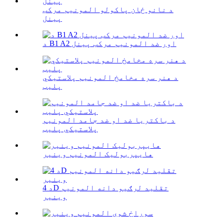
د نانو ځان پاکولو المونیم مرکب
پینل
د B1 A2 اور ضد المونیم مرکب پینل
د هنر سره مخامخ المونیم پلاستيکي
پلیټ
د باکتریا ضد او ضد جامد المونیم
پلاستيکي پلیټ
هایپربولیک المونیم وینیر
د 4D تقلید لرګیو دانه المونیم
وینیر