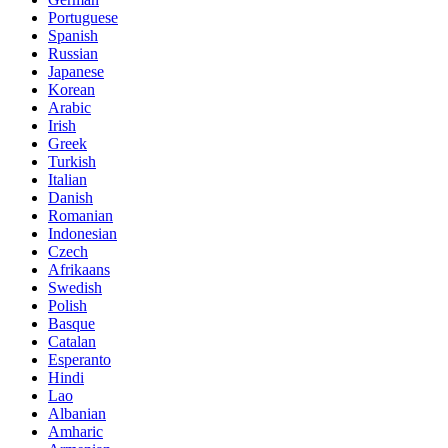
Portuguese
Spanish
Russian
Japanese
Korean
Arabic
Irish
Greek
Turkish
Italian
Danish
Romanian
Indonesian
Czech
Afrikaans
Swedish
Polish
Basque
Catalan
Esperanto
Hindi
Lao
Albanian
Amharic