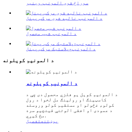
سوراخ شوی المونیم وینیر
د المونیم نالیه شوی مرکب پینل
د المونیم شیټ محصول
د المونیم-پلاستیک مرکب پینل
د المونیم کویلونه
د المونیم کویلونه
د المونیم کویل یو فلزي محصول دی چې د
کاسټینګ او رولینګ مل لخوا د رول
کولو، غځولو او مستقیم کولو وروسته
د عمودی او افقی الوتنې قینچیو سره
مخ کیږي.
پوښتنه
تفصیل