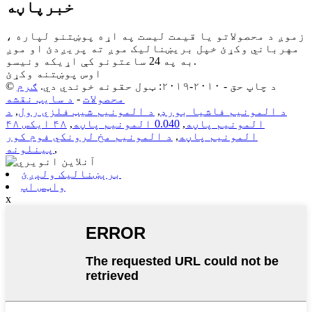
خبرپاڼه
زموږ د محصولاتو یا قیمت لیست په اړه پوښتنو لپاره ،
مهرباني وکړئ خپل بریښنالیک موږ ته پریږدئ او موږ
به په 24 ساعتونو کې اړیکه ونیسو.
اوس پوښتنه وکړئ
© د چاپ حق - ۲۰۱۰-۲۰۱۹: ټول حقونه خوندي دي.
ګرم
محصولات
-
د سایټ نقشه
د المونیم فاشیا بورډ
,
د المونیم شیټ فلزي رول
,
د
المونیم پاڼه
,
0.040 المونیم پاڼه
,
۴۸ ایکس ۴۸
المونیم پاڼه
,
د المونیم مخ لرونکي فوم کور
,
پینلونه
برېښنالیک ولېږئ
واټس اپ
x