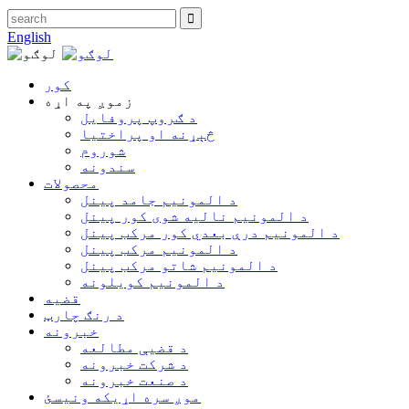
English
کور
زموږ په اړه
د ګروپ پروفایل
څېړنه او پراختیا
شوروم
سندونه
محصولات
د المونیم جامد پینل
د المونیم نالیه شوی کور پینل
د المونیم درې بعدي کور مرکب پینل
د المونیم مرکب پینل
د المونیم شاتو مرکب پینل
د المونیم کویلونه
قضیه
د رنګ چارټ
خبرونه
د قضیې مطالعه
د شرکت خبرونه
د صنعت خبرونه
موږ سره اړیکه ونیسئ