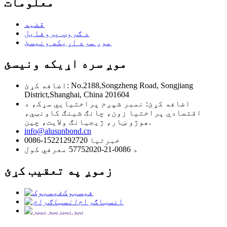
معلومات
قضیه
د ګروپ پروفایل
موږ سره اړیکه ونیسئ
موږ سره اړیکه ونیسئ
اضافه کړئ: No.2188,Songzheng Road, Songjiang
District,Shanghai, China 201604
اضافه کړئ: نمبر شپږم پراختیایي سړک، د
اقتصادي پراختیا زون، چانګ شینګ کاونټي،
هوژو ښار، ژیجیانګ ولایت، چین.
info@alusunbond.cn
0086-15221292720 خبرتیا
د 0086-21-57752020 معرفي کول
زموږ په تعقیب کړئ
فیسبوک
انسټاګرام
ټویټر