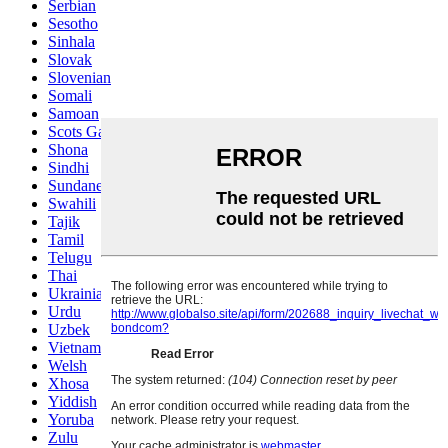
Serbian
Sesotho
Sinhala
Slovak
Slovenian
Somali
Samoan
Scots Gaelic
Shona
Sindhi
Sundanese
Swahili
Tajik
Tamil
Telugu
Thai
Ukrainian
Urdu
Uzbek
Vietnamese
Welsh
Xhosa
Yiddish
Yoruba
Zulu