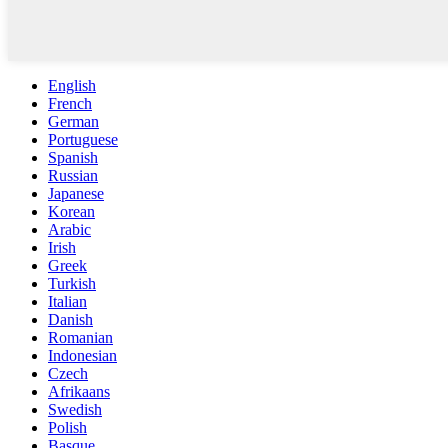
English
French
German
Portuguese
Spanish
Russian
Japanese
Korean
Arabic
Irish
Greek
Turkish
Italian
Danish
Romanian
Indonesian
Czech
Afrikaans
Swedish
Polish
Basque