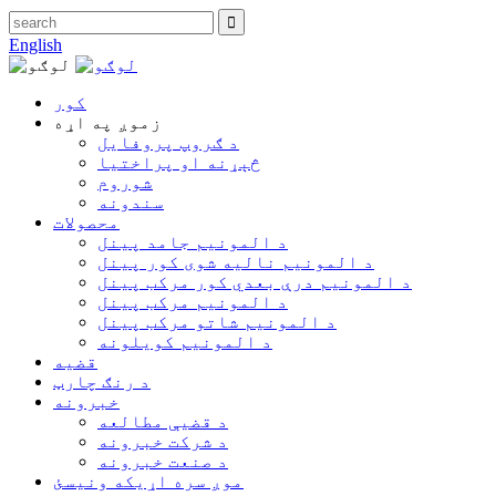
English
کور
زموږ په اړه
د ګروپ پروفایل
څېړنه او پراختیا
شوروم
سندونه
محصولات
د المونیم جامد پینل
د المونیم نالیه شوی کور پینل
د المونیم درې بعدي کور مرکب پینل
د المونیم مرکب پینل
د المونیم شاتو مرکب پینل
د المونیم کویلونه
قضیه
د رنګ چارټ
خبرونه
د قضیې مطالعه
د شرکت خبرونه
د صنعت خبرونه
موږ سره اړیکه ونیسئ