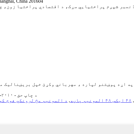
اضافه کړئ:  China 201604
© د چاپ حق - ۲۰۱۰-۲۰۱۹: ټول حقونه خوندي دي.
,
۴۸ ایکس ۴۸ المونیم پاڼه
,
د المونیم مخ لرونکي فوم کو