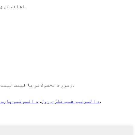
اضافه کړئ: نمبر شپږم پراختیایي سړک، د اقتصادي پراختیا زون، چانګ شینګ کاونټي، هوژو ښار، ژیجیانګ ولایت، چین.
زموږ د محصولاتو یا قیمت لیست په اړه پوښتنو لپاره ، مهرباني وکړئ خپل بریښنالیک موږ ته پریږدئ او موږ به په 24 ساعتونو کې اړیکه ونیسو.
,
د المونیم شیټ فلزي رول
,
د المونیم پاڼه