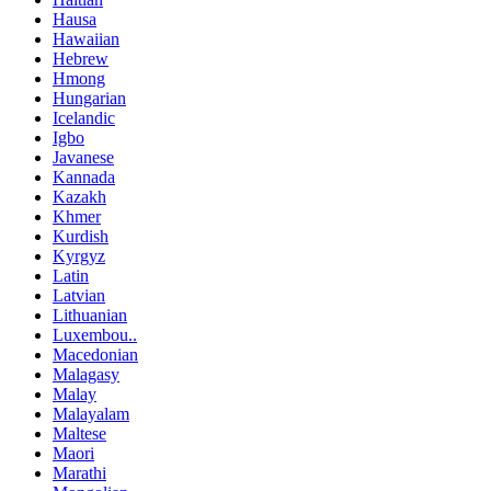
Hausa
Hawaiian
Hebrew
Hmong
Hungarian
Icelandic
Igbo
Javanese
Kannada
Kazakh
Khmer
Kurdish
Kyrgyz
Latin
Latvian
Lithuanian
Luxembou..
Macedonian
Malagasy
Malay
Malayalam
Maltese
Maori
Marathi