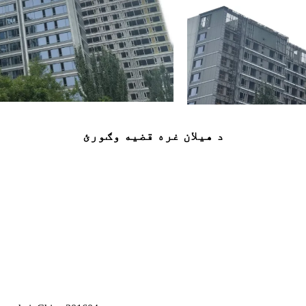
د هیلان غره قضیه وګورئ