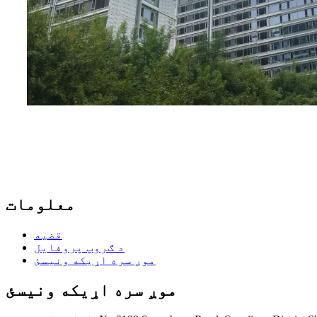
معلومات
قضیه
د ګروپ پروفایل
موږ سره اړیکه ونیسئ
موږ سره اړیکه ونیسئ