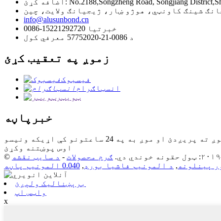
No.2188,Songzheng Road, Songjiang District,Shanghai,
info@alusunbond.cn
0086-15221292720 خبرتیا
د 0086-21-57752020 معرفي کول
زموږ په تعقیب کړئ
فیسبوک
انسټاګرام
ټویټر
خبرپاڼه
اوس پوښتنه وکړئ
ګرم محصولات
-
د سایټ نقشه
ر پینلونه
,
د المونیم فاشیا بورډ
,
0.040 المونیم پاڼه
برېښنالیک ولېږئ
واټس اپ
x