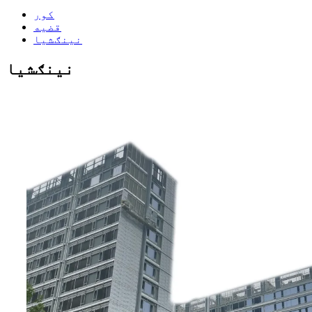
کور
قضیه
نينګشيا
نينګشيا