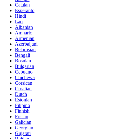
Catalan
Esperanto
Hindi
Lao
Albanian
Amharic
Armenian
Azerbaijani
Belarusian
Bengali
Bosnian
Bulgarian
Cebuano
Chichewa
Corsican
Croatian
Dutch
Estonian
Filipino
Finnish
Frisian
Galician
Georgian
Gujarati
Haitian