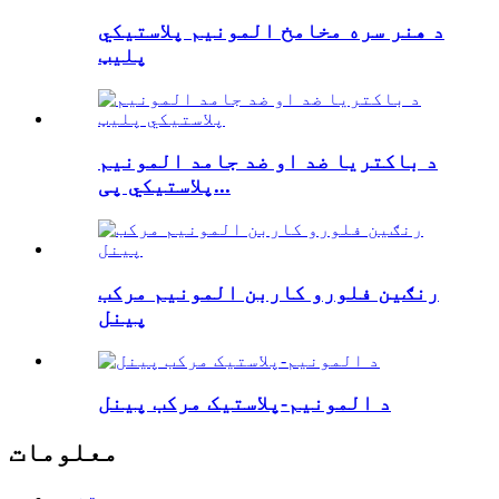
د هنر سره مخامخ المونیم پلاستيکي
پلیټ
د باکتریا ضد او ضد جامد المونیم
پلاستيکي پی...
رنګین فلورو کاربن المونیم مرکب
پینل
د المونیم-پلاستیک مرکب پینل
معلومات