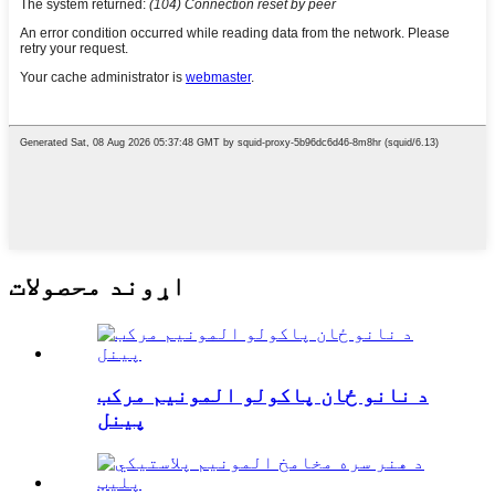
اړوند محصولات
د نانو ځان پاکولو المونیم مرکب
پینل