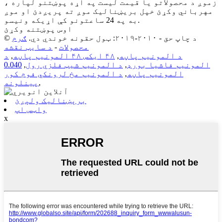
زموږ د محصولاتو یا قیمت لیست په اړه پوښتنو لپاره ،
مهرباني وکړئ خپل بریښنالیک موږ ته پریږدئ او موږ
به په 24 ساعتونو کې اړیکه ونیسو.
اوس پوښتنه وکړئ
© د چاپ حق - ۲۰۱۰-۲۰۱۹: ټول حقونه خوندي دي.
ګرم
محصولات
-
د سایټ نقشه
د المونیم پاڼه
,
۴۸ ایکس ۴۸ المونیم پاڼه
,
د
المونیم فاشیا بورډ
,
د المونیم شیټ فلزي رول
,
0.040
المونیم پاڼه
,
د المونیم مخ لرونکي فوم کور
,
پینلونه
برېښنالیک ولېږئ
واټس اپ
x