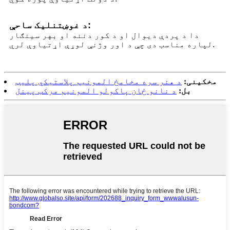
د غوښتنلیک ساحې:
دا د پردې دیوال او د کور دننه او بهر سینګار
لپاره مناسب دی چې د اور وژنې لوړې اړتیاوې لري.
مخکینی:
د هنر سره مخامخ المونیم پلاستيکي پلیټ
بل:
د نانو ځان پاکولو المونیم مرکب پینل