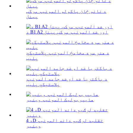
د نانو ځان پاکولو المونیم مرکب
پینل
د B1 A2 اور ضد المونیم مرکب پینل
د هنر سره مخامخ المونیم پلاستيکي
پلیټ
د باکتریا ضد او ضد جامد المونیم
پلاستيکي پلیټ
هایپربولیک المونیم وینیر
د 4D تقلید لرګیو دانه المونیم
وینیر