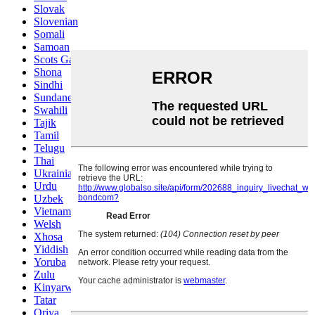
Slovak
Slovenian
Somali
Samoan
Scots Gaelic
Shona
Sindhi
Sundanese
Swahili
Tajik
Tamil
Telugu
Thai
Ukrainian
Urdu
Uzbek
Vietnamese
Welsh
Xhosa
Yiddish
Yoruba
Zulu
Kinyarwanda
Tatar
Oriya