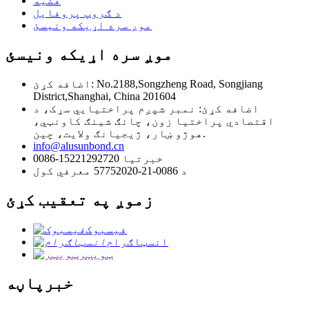
قضیه
د ګروپ پروفایل
موږ سره اړیکه ونیسئ
موږ سره اړیکه ونیسئ
اضافه کړئ: No.2188,Songzheng Road, Songjiang
District,Shanghai, China 201604
اضافه کړئ: نمبر شپږم پراختیایي سړک، د
اقتصادي پراختیا زون، چانګ شینګ کاونټي،
هوژو ښار، ژیجیانګ ولایت، چین.
info@alusunbond.cn
0086-15221292720 خبرتیا
د 0086-21-57752020 معرفي کول
زموږ په تعقیب کړئ
فیسبوک
انسټاګرام
ټویټر
خبرپاڼه