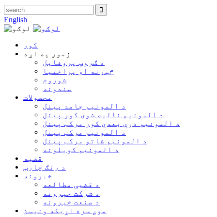
English
کور
زموږ په اړه
د ګروپ پروفایل
څېړنه او پراختیا
شوروم
سندونه
محصولات
د المونیم جامد پینل
د المونیم نالیه شوی کور پینل
د المونیم درې بعدي کور مرکب پینل
د المونیم مرکب پینل
د المونیم شاتو مرکب پینل
د المونیم کویلونه
قضیه
د رنګ چارټ
خبرونه
د قضیې مطالعه
د شرکت خبرونه
د صنعت خبرونه
موږ سره اړیکه ونیسئ