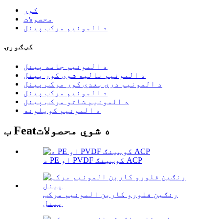
کور
محصولات
د المونیم مرکب پینل
کټګورۍ
د المونیم جامد پینل
د المونیم نالیه شوی کور پینل
د المونیم درې بعدي کور مرکب پینل
د المونیم مرکب پینل
د المونیم شاتو مرکب پینل
د المونیم کویلونه
ب Featه شوي محصولات
د PE او PVDF کوټینګ ACP
رنګین فلورو کاربن المونیم مرکب
پینل