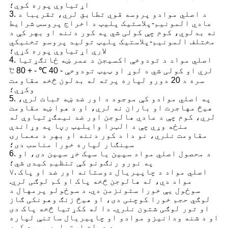
اړتیاوې پوره کوي؛
3. د اصلي موادو پروسه قوي تطابق لري، تقریبا د
عادي المونیم-پلاستیک پلیټ د اخراج پروسس شرایط
نه بدلوي، کوم چې کولی شي په کور دننه او بهر کې د
مختلف المونیم-پلاستیک پلیټ تولید پروسو تخنیکي
لارې اړتیاوې پوره کړي؛
4. اصلي مواد د تودوخې اکسیجن د عمر ښه ځانګړتیا
لري او کولی شي د لوړ او ټیټ تودوخې - 40 ℃ - + 80 ℃
سره د 20 دورو لپاره پرته له بدلون څخه مقاومت
وکړي؛
5. په اصلي موادو کې موجود د اور ضد ښه ثبات لري،
هیڅ مهاجرت او باران نه لري، او د هوا ښه مقاومت
لري، کوم چې د عادي هالوجن اور ضد نیمګړتیاوې له
منځه وړي چې د الټرا وایلیټ رڼا په وړاندې
مقاومت نلري، نو دا د کور دننه او بهر د معمارۍ
سینګار لپاره خورا مناسب دی؛
6. د محصول اصلي مواد سپین یا سپک خړ سپین دی، او
په نورو رنګونو کې تنظیم کیدی شي؛
۷. اصلي مواد د چاپیریال دوستانه اور ضد او پاک
مواد دي، له هالوجن څخه پاک او کم لوګی لري.
سوځول یې خورا ستونزمن دي. د سوځولو پرمهال د
لوګي حجم خورا کوچنی دی، او هیڅ زنګ وهونکی ګاز
او تور لوګی شتون نلري. دا له ککړتیا څخه پاک دی
او د شنه ودانیزو موادو او چاپیریال ساتنې لپاره
د دولت اړتیاوې پوره کوي.