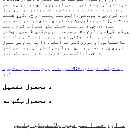
سینګار لپاره د لوړ درجې اور وژونکي موادو یو نوی
ډول دی. دا د فلزي پلاستيکي مرکب موادو یو نوی ډول
دی، کوم چې د پوښ شوي المونیم پلیټ او ځانګړي شعله
ضد تعدیل شوي پولیټین پلاستيکي اصلي موادو څخه جوړ
شوی دی چې د پولیمر چپکونکي فلم (یا ګرم ویلټ
چپکونکي) سره ګرم فشار سره. د خپل ښکلي ظاهري، ښکلي
فیشن، د اور وژنې او چاپیریال ساتنې، اسانه
ساختماني او نورو ګټو له امله، دا په پام کې نیول
کیږي چې د عصري پردې دیوال سینګار لپاره نوي لوړ
درجې آرائشی مواد روښانه راتلونکی لري.
موږ ته بریښنالیک واستوئ
د PDF په توګه ډاونلوډ
کړئ
د محصول تفصیل
د محصول ټګونه
د اور ضد المونیم پلاستيکي پلیټ