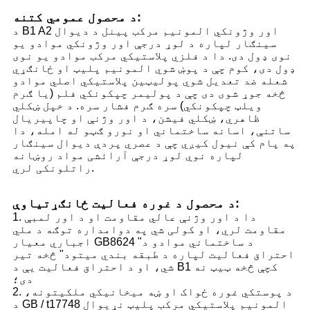
د محصول عمومي کتنه:
د B1 A2 اور وژونکي المونیم مرکب پینل د دیوال
سینګار لپاره د لوړ درجې اور وژونکي موادو یو
نوی ډول دی. دا د فلزي پلاستيکي مرکب موادو یو نوی
ډول دی، کوم چې د پوښ شوي المونیم پلیټ او ځانګړي
شعله ضد تعدیل شوي پولیټین پلاستيکي اصلي موادو
څخه جوړ شوی دی چې د پولیمر چپکونکي فلم (یا ګرم
ویلټ چپکونکي) سره ګرم فشار سره. د خپل ښکلي
ظاهري، ښکلي فیشن، د اور وژنې او چاپیریال
ساتنې، اسانه ساختماني او نورو ګټو له امله، دا
په پام کې نیول کیږي چې د عصري پردې دیوال سینګار
لپاره نوي لوړ درجې آرائشی مواد روښانه
راتلونکی لري.
د محصول د غوره فعالیت ځانګړتیاوې:
1. دا د اور وژنې عالي مقاومت او د اور لمبې
مقاومت لري، او کولی شي په دوامداره توګه د ملي
اجباري معیار GB8624 "د ساختماني موادو د
احتراق فعالیت لپاره د طبقه بندي میتود" څخه تیر
شي، او د احتراق فعالیت یې د B1 کچې څخه ټیټ نه
دی؛
2. د پوستکي غوره ځواک او ښه میخانیکي ملکیتونه،
د GB / t17748 المونیم پلاستيکي مرکب پلیټ نړیوال