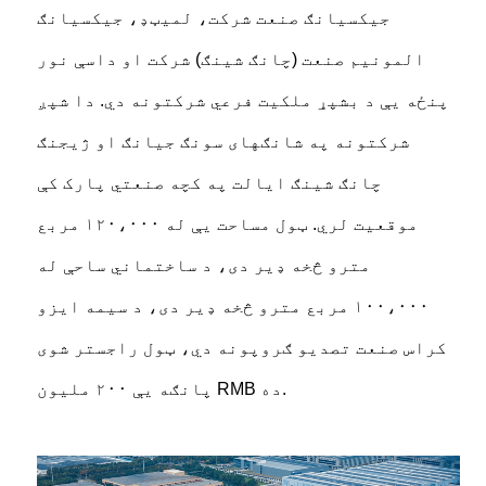
جیکسیانګ صنعت شرکت، لمیټډ، جیکسیانګ
المونیم صنعت (چانګ شینګ) شرکت او داسې نور
پنځه یې د بشپړ ملکیت فرعي شرکتونه دي. دا شپږ
شرکتونه په شانګهای سونګ جیانګ او ژیجنګ
چانګ شینګ ایالت په کچه صنعتي پارک کې
موقعیت لري. ټول مساحت یې له ۱۲۰،۰۰۰ مربع
مترو څخه ډیر دی، د ساختماني ساحې له
۱۰۰،۰۰۰ مربع مترو څخه ډیر دی، د سیمه ایزو
کراس صنعت تصدیو ګروپونه دي، ټول راجستر شوی
پانګه یې ۲۰۰ ملیون RMB ده.