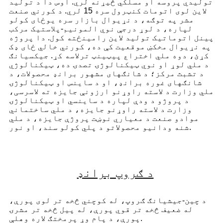
تولیدي پروسه او مسلکي څیړنه لري. اوس دا د تولید
لاین لوی اتومات کنټرول سره 15 لري. د کورني صنعت
مشر په توګه، د نړیوال بازار سره یوځای کولو
لپاره، د لوړ درجې نوي المونیم-پلاستیک مرکب
پینل اتوماتیک تولید لاین رامینځته کول. دا پروژه
په نړیوال مخکښ موقعیت کې ده، کورني خالي ځای ډک
کړئ، دوه ملي اختراع پیټینټ ترلاسه کړ. جیکسیانګ
د ملي لوړ او نوي ټیکنالوژۍ تصدۍ ده، ټیکنالوژي
د تشبث مرکز؛ د شانګهای مشهور برانډ محصولات، د
شانګهای غوره برانډ، او د ساینس او ​​ټیکنالوژۍ
ملي وزارت د لاسته راوړنو ارزونې جایزه ته لاسرسی،
د پروژو د ودې لپاره د ساینسي او ټیکنالوژۍ
وزارت د لاسته راوړنو جایزه، د ملي ساختماني
موادو صنعت د معیاري نوښت پروژې جایزه، د ملي
شنه ودانیو محصولاتو د پلي کولو سند، او نور.
د ګروپ برانډ
د چین-جیشیانګ ګروپ، له کوچني څخه تر لوی پورې،
له ضعیف څخه تر قوي پورې، له پیل څخه تر مشرۍ
پورې، د پام وړ پرمختګ لاره وهلې.