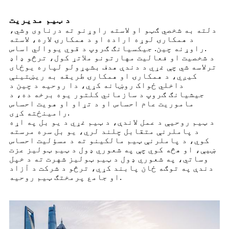
د ټیم مدیریت
دلته به شخصي ګټو او لاسته راوړنو ته درناوی وشي،
د همکارۍ لوړه اراده او د همکارۍ لاره، لاسته
راوړنه چین. جیکسیانګ ګروپ د قوي یووالي اساس.
د شخصیت او فعالیت مهارتونو ملاتړ کول، ترڅو ډاډ
ترلاسه شي چې غړي د دندې هدف بشپړولو لپاره یوځای
کیږي، د همکارۍ او همکارۍ طریقه به ریښتینې
داخلي ځواک روښانه کړي، دا روحیه د چین د
جیشیانګ ګروپ د سازماني کلتور یوه برخه ده، د
ماموریت عام احساس او د تړاو او هویت احساس
رامینځته کړی.
د ټیم روحیې د عمل لاندې، د ټیم غړي د یو بل په اړه
د پاملرنې متقابل چلند لري، یو بل سره مرسته
کوي، د پاملرنې ټیم مالکینو ته د مسؤلیت احساس
ښیې، او هڅه کوي چې په شعوري ډول د ټیم ټولیز عزت
وساتي، په شعوري ډول د ټیم ټولیز شهرت ته د خپل
دندې په توګه ځان پابند کړي، ترڅو د شرکت د آزاد
او جامع پرمختګ ټیم روحیه.