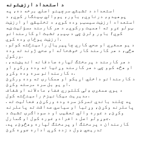
د استعداد ارزښتونه
استعداد د تشبثي سرچینو اصلي برخه ده، په
پوهیدو، درناوي، باور، یووالي ټینګار کوي، د
استعداد ارزښت سیسټم وده کوي، د تخلیقي او ارزښت
ټولو غړو ته اهمیت ورکوي، د هر کارمند مسؤلیت ښه
کوي؛ باور ولرئ چې د ټیم، تشبث او کارمندانو
ارزښت یوځای وده کوي.
. د یو همغږي او صحي کاري چاپیریال رامینځته کولو
هڅې، د هر کارمند کار خوشحاله او صحي ژوند ته وده
ورکول.
. د هر کارمند د پرمختګ لپاره صادقانه اندیښنه،
او هڅه کوو چې د هر کارمند وړتیا ته وده ورکړو او
د کارمندانو سره وده وکړو.
د کارمندانو داخلي اړیکو او همکارۍ ته وده ورکړئ
او یو بل سره مرسته وکړئ.
د یوې همغږۍ ډلې کلتوري فضا، عادلانه او شفاف
مدیریت میکانیزم رامینځته کول.
. په چلند باندې تمرکز سره وده ورکړئ، فعالیت ته
پاملرنه وکړئ، وړتیا او سیاسي صداقت ته پاملرنه
وکړئ، د غوره والي تعقیب او د سوداګرۍ تشبث د
جوړولو اصل د افرادو غوره کول او ګمارل.
.کارمندان د پرمختګ او پرمختګ لپاره وهڅوئ، په
تدریجي ډول د زده کړې اداره جوړه کړئ