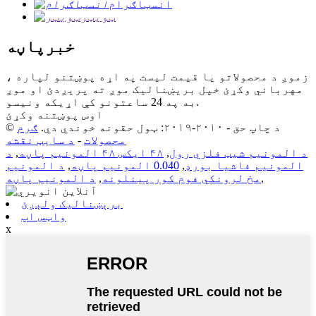
انسټاګرام
ټویټر
خبرپاڼه
زموږ د محصولاتو یا قیمت لیست په اړه پوښتنو لپاره ،
مهرباني وکړئ خپل بریښنالیک موږ ته پریږدئ او موږ
به په 24 ساعتونو کې اړیکه ونیسو.
اوس پوښتنه وکړئ
© د چاپ حق - ۲۰۱۰-۲۰۱۹: ټول حقونه خوندي دي.
ګرم
محصولات
-
د سایټ نقشه
د المونیم شیټ فلزي رول
,
۴۸ ایکس ۴۸ المونیم پاڼه
,
د
المونیم فاشیا بورډ
,
0.040 المونیم پاڼه
,
د المونیم
,
مخ لرونکي فوم کور پینلونه
,
د المونیم پاڼه
برېښنالیک ولېږئ
واټس اپ
x