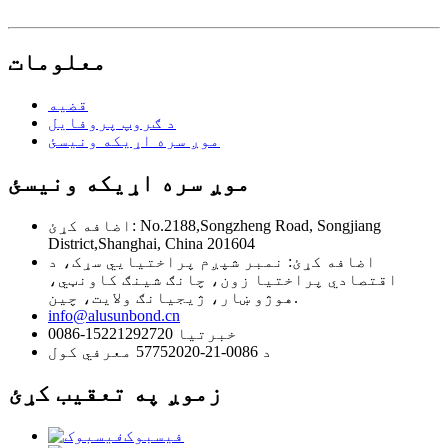
معلومات
قضیه
د ګروپ پروفایل
موږ سره اړیکه ونیسئ
موږ سره اړیکه ونیسئ
اضافه کړئ: No.2188,Songzheng Road, Songjiang
District,Shanghai, China 201604
اضافه کړئ: نمبر شپږم پراختیایي سړک، د
اقتصادي پراختیا زون، چانګ شینګ کاونټي،
هوژو ښار، ژیجیانګ ولایت، چین.
info@alusunbond.cn
0086-15221292720 خبرتیا
د 0086-21-57752020 معرفي کول
زموږ په تعقیب کړئ
فیسبوک