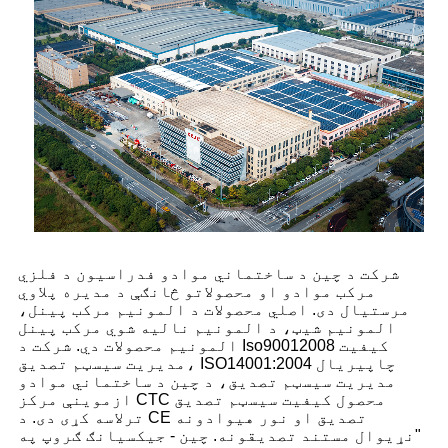
شرکت د چین د ساختماني موادو فدراسیون د فلزي
مرکب موادو او محصولاتو څانګې د مدیره پلاوي
مرستیال دی. اصلي محصولات د المونیم مرکب پینل،
المونیم شیټ، د المونیم نالیه شوي مرکب پینل
المونیم محصولات دي. شرکت د Iso90012008 کیفیت
مدیریت سیسټم تصدیق، ISO14001:2004 چاپیریال
مدیریت سیسټم تصدیق، د چین د ساختماني موادو
ازموینې مرکز CTC محصول کیفیت سیسټم تصدیق
ترلاسه کړی دی. د CE تصدیق او نور هیوادونه
"نړیوال مستند تصدیقونه. چین - جیکسیانګ ګروپ په