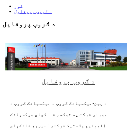
کور
د ګروپ پروفایل
د ګروپ پروفایل
د ګروپ پروفایل
د چین-جیکسیانګ ګروپ د جیکسیانګ ګروپ د
مورني شرکت په توګه، شانګهای جیکسیانګ
المونیم پلاستیک شرکت، لمیټډ، شانګهای