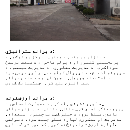
د برانډ ستراتیژي:
د بازار پر بنسټ د موثریت مرکز په توګه، د
پرمختللي کلتور او د پولو هاخوا، د صنعت ترمنځ
سوداګرۍ، د مدیریت مفکورې، د مدیریت سیسټم، د
سرچینو ادغام، د نړیوال کولو معیار لوړ درجې سره
د استعداد جوړول، د چین لپاره د جامع برانډ
ستراتیژۍ پلي کول · جیکسیانګ ګروپ.
د برانډ ارزښتونه:
په لویو تشبثي ډلو کې، د مسؤلیت احساس، د
پیرودونکو اصلي ګټې ساتل، عقلانیت د بازار سیالۍ
باندې تسلط لري، د خپلو ګټو سرچینو، استعداد،
مدیریت او مفکورې لپاره عملي چلند سره، د ټولنې
لپاره ارزښت رامینځته کوي، ګډ خوب ترلاسه کوي.