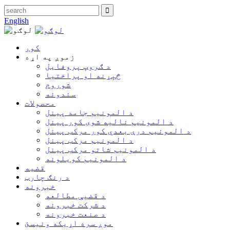
English
کور
زموږ په اړه
د ګروپ پروفایل
څېړنه او پراختیا
شوروم
سندونه
محصولات
د المونیم جامد پینل
د المونیم نالیه شوی کور پینل
د المونیم درې بعدي کور مرکب پینل
د المونیم مرکب پینل
د المونیم شاتو مرکب پینل
د المونیم کویلونه
قضیه
د رنګ چارټ
خبرونه
د قضیې مطالعه
د شرکت خبرونه
د صنعت خبرونه
موږ سره اړیکه ونیسئ