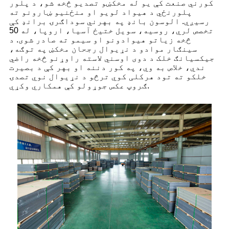
کورني صنعت کې یو له مخکښو تصدیو څخه شو، د پلور
پلورنځي د هیواد لویو او منځنیو ښارونو ته
رسیږي. الوسون بانډ په بهرني سوداګرۍ برانډ کې
تخصص لري، روسیه، سویل ختیځ آسیا، اروپا، له 50
څخه زیاتو هیوادونو او سیمو ته صادر شوی. د
سینګار موادو د نړیوال رجحان مخکښ په توګه،
جیکسیانګ خلک د دوی اوسني لاسته راوړنو څخه راضي
ندي، خلاص به وي، په کور دننه او بهر کې د بصیرت
خلکو ته تود هرکلی کوي ترڅو د نړیوال نوي تصدۍ
ګروپ عکس جوړولو کې همکاري وکړي.