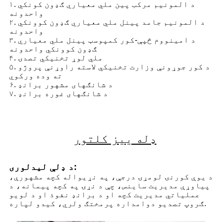
۱. د المونیم مرکب پین ملي معیاري ګډون کونکي
واحدونه
۲. د المونیم جامد پینل ملي معیاري ګډون کوونکي
واحدونه
۳. د امینووم څپې-کور کمپوسټ پینل ملي معیاري
ګډون کوونکي واحدونه
۴. ملي لوړ تخنیکي تصدۍ
۵. د کور جوړونې وزارت تخنیکي لاسته راوړنې پروژو
ته وده ورکوي
۶. د شانګهای مشهور برانډ
۷. د شانګهای غوره برانډ
ډله ییز کلتور
د ډلې لیدلوری:
د یوې کورنۍ لومړۍ درجې، په نړیواله کچه مشهورې،
پیاوړې مدیریت ساینس، چې د نړۍ په کچه پیمانه، د
عملیاتي مدیریت کچه ​​او د برانډ نفوذ او د لویو
ګروپ تصدیو دوامداره پرمختګ ولري، کیدو لپاره.