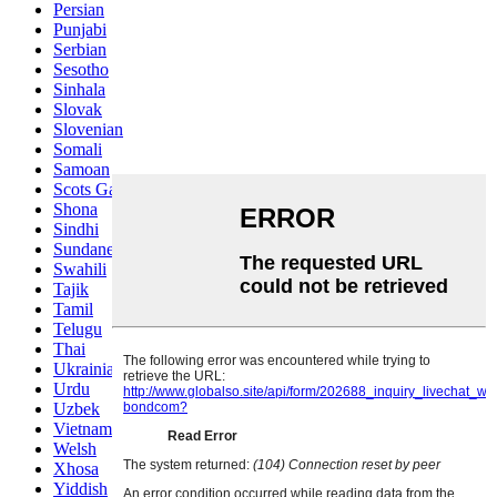
Persian
Punjabi
Serbian
Sesotho
Sinhala
Slovak
Slovenian
Somali
Samoan
Scots Gaelic
Shona
Sindhi
Sundanese
Swahili
Tajik
Tamil
Telugu
Thai
Ukrainian
Urdu
Uzbek
Vietnamese
Welsh
Xhosa
Yiddish