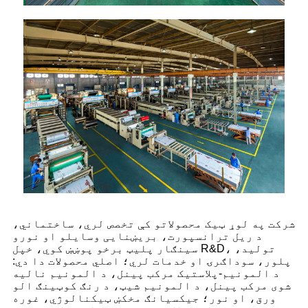
شرکت په لوړ ټیک محصولاتو کې تخصص لري، ساختماني،
د ریل ترانسپورت، بریښنایی وسایلو او نورو
سینګار پلیټ برخو پوښښ کوي، خپل R&D، تولید،
پلور، سوداګرۍ او خدمات لري؛ اصلي محصولات دا دي:
د المونیم-پلاستیک مرکب پینل، د المونیم نالیه
شوی مرکب پینل، د المونیم شیټ، د رنګ کوټینګ الو
ورق، او نور؛ جیکسیانګ مخکښ ټیکنالوژي، غوره