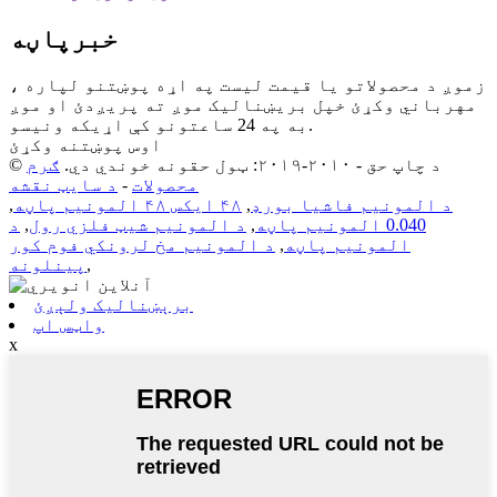
خبرپاڼه
زموږ د محصولاتو یا قیمت لیست په اړه پوښتنو لپاره ،
مهرباني وکړئ خپل بریښنالیک موږ ته پریږدئ او موږ
به په 24 ساعتونو کې اړیکه ونیسو.
اوس پوښتنه وکړئ
© د چاپ حق - ۲۰۱۰-۲۰۱۹: ټول حقونه خوندي دي.
ګرم
محصولات
-
د سایټ نقشه
د المونیم فاشیا بورډ
,
۴۸ ایکس ۴۸ المونیم پاڼه
,
0.040 المونیم پاڼه
,
د المونیم شیټ فلزي رول
,
د
المونیم پاڼه
,
د المونیم مخ لرونکي فوم کور
,
پینلونه
برېښنالیک ولېږئ
واټس اپ
x