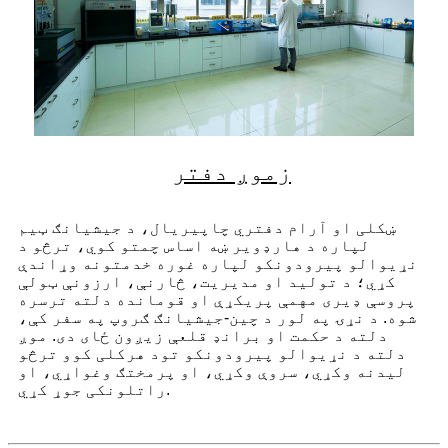
زموږ دفتر
ښکلی او آرام دفتري چاپیریال، د جیشیانګ ټیم
لپاره د هارډویر ښه اساس چمتو کوي، ترڅو د
نړیوالو پیرودونکو لپاره غوره خدمتونه وړاندې
کړي؛ د تولید او مدیریت، څارنې، ارزونې ټولې
پروسې ډیری مهمې پریکړې او قومانده دلته ترسره
شوه. د نړۍ په لور د چین-جیشیانګ ګروپ په سفر کې،
دلته د حکمت او برانډ قلعې زیږون ځای دی. موږ
دلته د نړیوالو پیرودونکو تود هرکلی کوو ترڅو
لیدنه وکړي، سروې وکړي، او پرمختګ وغواړي، او
راتلونکی جوړ کړي.