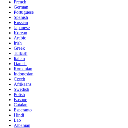
French
German
Portuguese
Spanish
Russian
Japanese
Korean
Arabic
Irish
Greek
Turkish
Italian
Danish
Romanian
Indonesian
Czech
Afrikaans
Swedish
Polish
Basque
Catalan
Esperanto
Hindi
Lao
Albanian