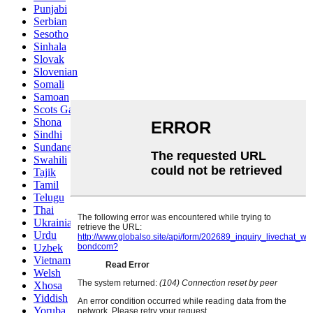
Punjabi
Serbian
Sesotho
Sinhala
Slovak
Slovenian
Somali
Samoan
Scots Gaelic
Shona
Sindhi
Sundanese
Swahili
Tajik
Tamil
Telugu
Thai
Ukrainian
Urdu
Uzbek
Vietnamese
Welsh
Xhosa
Yiddish
Yoruba