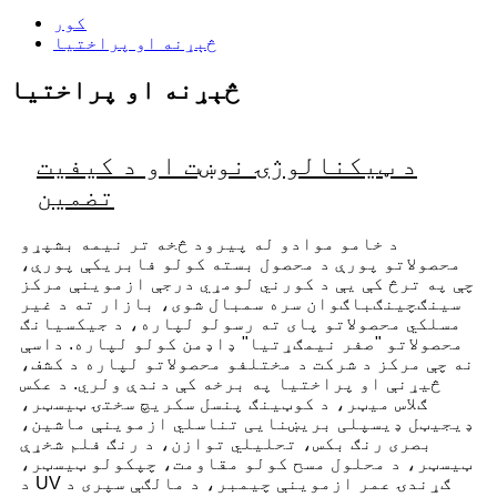
کور
څېړنه او پراختیا
څېړنه او پراختیا
د ټیکنالوژۍ نوښت او د کیفیت
تضمین
د خامو موادو له پیرود څخه تر نیمه بشپړو
محصولاتو پورې د محصول بسته کولو فابریکې پورې،
چې په ترڅ کې یې د کورني لومړي درجې ازموینې مرکز
سینګچینګباګوان سره سمبال شوی، بازار ته د غیر
مسلکي محصولاتو پای ته رسولو لپاره، د جیکسیانګ
محصولاتو "صفر نیمګړتیا" ډاډمن کولو لپاره. داسې
نه چې مرکز د شرکت د مختلفو محصولاتو لپاره د کشف،
څیړنې او پراختیا په برخه کې دندې ولري. د عکس
ګلاس میټر، د کوټینګ پنسل سکریچ سختۍ ټیسټر،
ډیجیټل ډیسپلی بریښنایی تناسلي ازموینې ماشین،
بصری رنګ بکس، تحلیلي توازن، د رنګ فلم شخړې
ټیسټر، د محلول مسح کولو مقاومت، چپکولو ټیسټر،
د UV ګړندۍ عمر ازموینې چیمبر، د مالګې سپری د