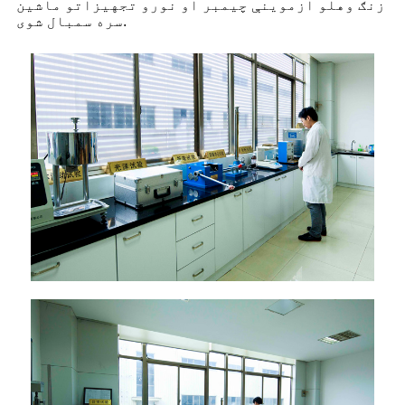
زنګ وهلو ازموینې چیمبر او نورو تجهیزاتو ماشین
سره سمبال شوی.