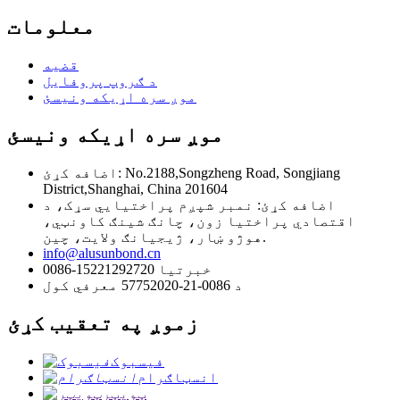
معلومات
قضیه
د ګروپ پروفایل
موږ سره اړیکه ونیسئ
موږ سره اړیکه ونیسئ
اضافه کړئ: No.2188,Songzheng Road, Songjiang
District,Shanghai, China 201604
اضافه کړئ: نمبر شپږم پراختیایي سړک، د
اقتصادي پراختیا زون، چانګ شینګ کاونټي،
هوژو ښار، ژیجیانګ ولایت، چین.
info@alusunbond.cn
0086-15221292720 خبرتیا
د 0086-21-57752020 معرفي کول
زموږ په تعقیب کړئ
فیسبوک
انسټاګرام
ټویټر