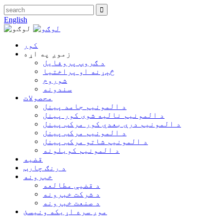
English
کور
زموږ په اړه
د ګروپ پروفایل
څېړنه او پراختیا
شوروم
سندونه
محصولات
د المونیم جامد پینل
د المونیم نالیه شوی کور پینل
د المونیم درې بعدي کور مرکب پینل
د المونیم مرکب پینل
د المونیم شاتو مرکب پینل
د المونیم کویلونه
قضیه
د رنګ چارټ
خبرونه
د قضیې مطالعه
د شرکت خبرونه
د صنعت خبرونه
موږ سره اړیکه ونیسئ